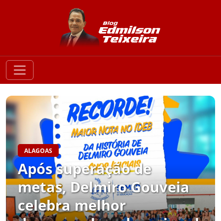
ALAGOAS
Após superação de
metas, Delmiro Gouveia
celebra melhor